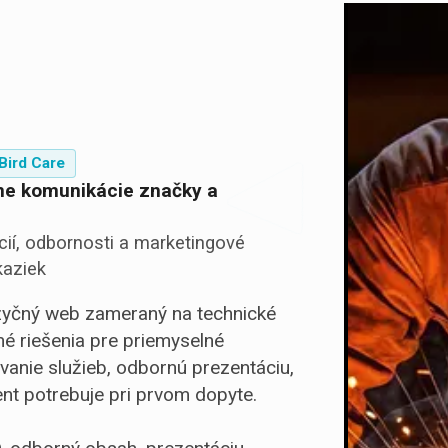
Bird Care
ine komunikácie značky a
ácií, odbornosti a marketingové
kaziek
azyčný web zameraný na technické
né riešenia pre priemyselné
anie služieb, odbornú prezentáciu,
ient potrebuje pri prvom dopyte.