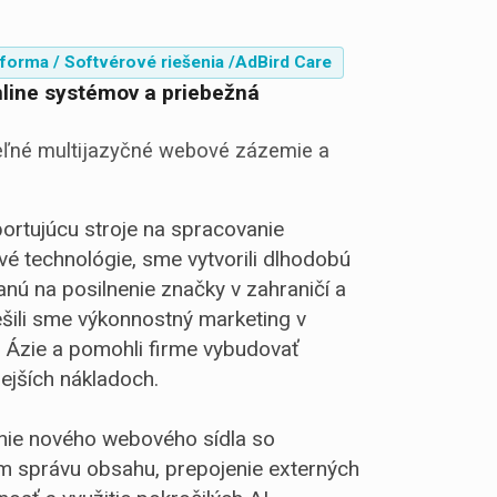
forma / Softvérové riešenia /
AdBird Care
line systémov a priebežná
teľné multijazyčné webové zázemie a
portujúcu stroje na spracovanie
é technológie, sme vytvorili dlhodobú
nú na posilnenie značky v zahraničí a
ešili sme výkonnostný marketing v
a Ázie a pomohli firme vybudovať
vnejších nákladoch.
enie nového webového sídla so
m správu obsahu, prepojenie externých