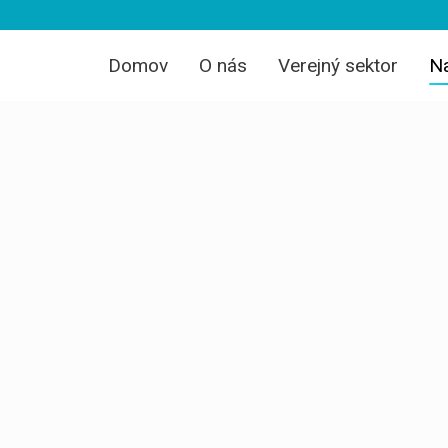
Domov
O nás
Verejný sektor
Na
Naše projek
Sme skúsený softvérový tím zameraný na 
systémov a dlhodobú zodpovednosť za dod