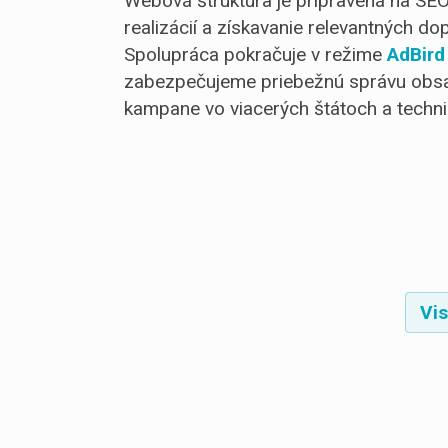
Webová štruktúra je pripravená na SEO
realizácií a získavanie relevantných d
Spolupráca pokračuje v režime
AdBird
zabezpečujeme priebežnú správu obsah
kampane vo viacerých štátoch a techni
Vis