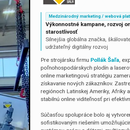
Medzinárodný marketing / webová plat
Výkonnostné kampane, rozvoj on
starostlivosť
Silnejšia globálna značka, škálova
udržateľný digitálny rozvoj
Pre strojársku firmu
Pollák Šaľa
, ex
poľnohospodárskych plodín a laserov
online marketingovú stratégiu zamera
získavanie nových zákazníkov. Zastr
regiónoch Latinskej Ameriky, Afriky 
stabilnú online viditeľnosť pri efektí
Súčasťou spolupráce bolo aj vytvor
sofistikovaným riešením umožňujúci