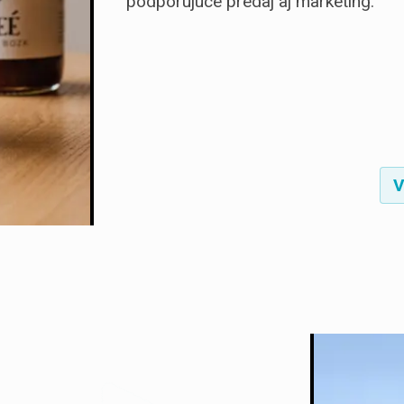
podporujúce predaj aj marketing.
V