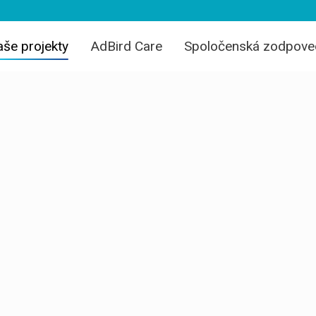
še projekty
AdBird Care
Spoločenská zodpove
ty
modernizáciu
ané riešenia.