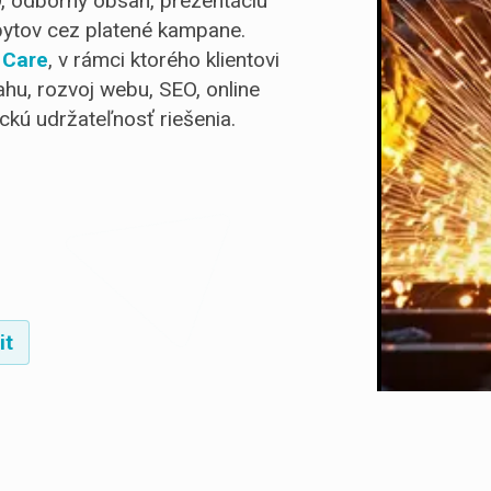
, odborný obsah, prezentáciu
opytov cez platené kampane.
 Care
, v rámci ktorého klientovi
u, rozvoj webu, SEO, online
ckú udržateľnosť riešenia.
it