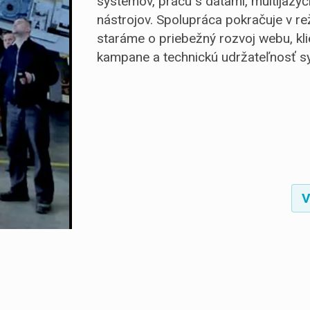
systémov, prácu s dátami, multijazyč
nástrojov. Spolupráca pokračuje v r
staráme o priebežný rozvoj webu, kli
kampane a technickú udržateľnosť s
V