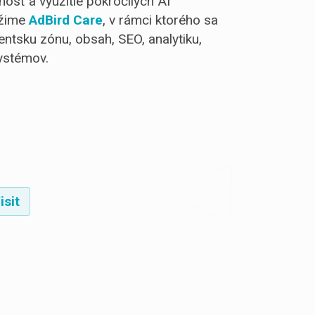
nosť a využitie pokročilých AI
ežime
AdBird Care
, v rámci ktorého sa
entsku zónu, obsah, SEO, analytiku,
ystémov.
isit