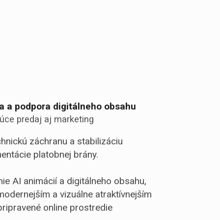
na a podpora digitálneho obsahu
úce predaj aj marketing
chnickú záchranu a stabilizáciu
ntácie platobnej brány.
ie AI animácií a digitálneho obsahu,
odernejším a vizuálne atraktívnejším
ripravené online prostredie