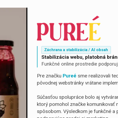
Záchrana a stabilizácia / AI obsah
Stabilizácia webu, platobná brá
Funkčné online prostredie podporuj
Pre značku
Pureé
sme realizovali te
pôvodnej webstránky vrátane impleme
Súčasťou spolupráce bolo aj vytváran
ktorý pomohol značke komunikovať m
spôsobom. Výsledkom je funkčné a p