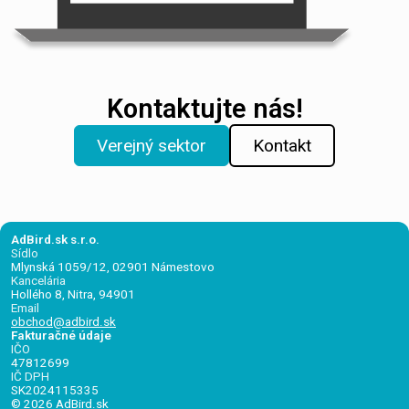
Kontaktujte nás!
Verejný sektor
Kontakt
AdBird.sk s.r.o.
Sídlo
Mlynská 1059/12, 02901 Námestovo
Kancelária
Hollého 8, Nitra, 94901
Email
obchod@adbird.sk
Fakturačné údaje
IČO
47812699
IČ DPH
SK2024115335
© 2026
AdBird.sk